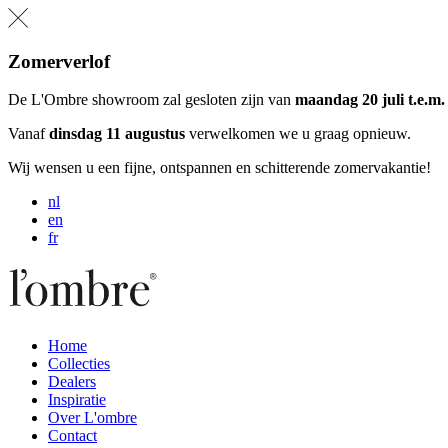
Zomerverlof
De L'Ombre showroom zal gesloten zijn van
maandag 20 juli t.e.m
Vanaf
dinsdag 11 augustus
verwelkomen we u graag opnieuw.
Wij wensen u een fijne, ontspannen en schitterende zomervakantie!
nl
en
fr
Home
Collecties
Dealers
Inspiratie
Over L'ombre
Contact